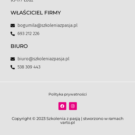
93-177 Łódź
WŁAŚCICIEL FIRMY
bogumila@szkoleniazpasja.pl
693 212 226
BIURO
biuro@szkoleniazpasja.pl
538 309 443
Polityka prywatności
Copyright © 2023 Szkolenia z pasją | stworzono w ramach
varto.pl