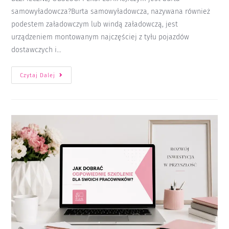
samowyładowcza?Burta samowyładowcza, nazywana również
podestem załadowczym lub windą załadowczą, jest
urządzeniem montowanym najczęściej z tyłu pojazdów
dostawczych i…
Czytaj Dalej