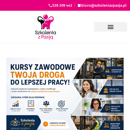
538 309 443
|
biuro@szkoleniazpasja.pl