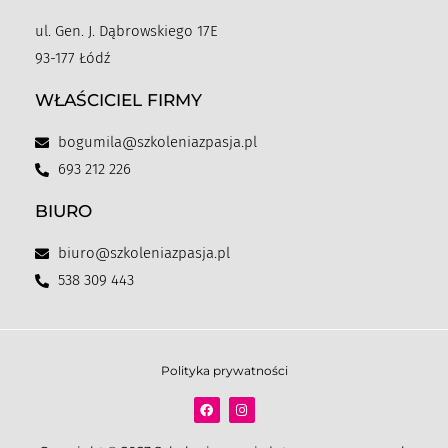
ul. Gen. J. Dąbrowskiego 17E
93-177 Łódź
WŁAŚCICIEL FIRMY
bogumila@szkoleniazpasja.pl
693 212 226
BIURO
biuro@szkoleniazpasja.pl
538 309 443
Polityka prywatności