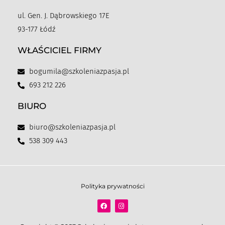
ul. Gen. J. Dąbrowskiego 17E
93-177 Łódź
WŁAŚCICIEL FIRMY
bogumila@szkoleniazpasja.pl
693 212 226
BIURO
biuro@szkoleniazpasja.pl
538 309 443
Polityka prywatności