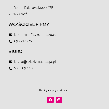
ul. Gen. J. Dąbrowskiego 17E
93-177 Łódź
WŁAŚCICIEL FIRMY
bogumila@szkoleniazpasja.pl
693 212 226
BIURO
biuro@szkoleniazpasja.pl
538 309 443
Polityka prywatności