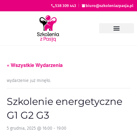
538 309 443
|
biuro@szkoleniazpasja.pl
« Wszystkie Wydarzenia
wydarzenie już minęło.
Szkolenie energetyczne
G1 G2 G3
5 grudnia, 2025 @ 16:00
-
19:00