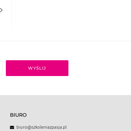
WYŚLIJ
BIURO
biuro@szkoleniazpasja.pl