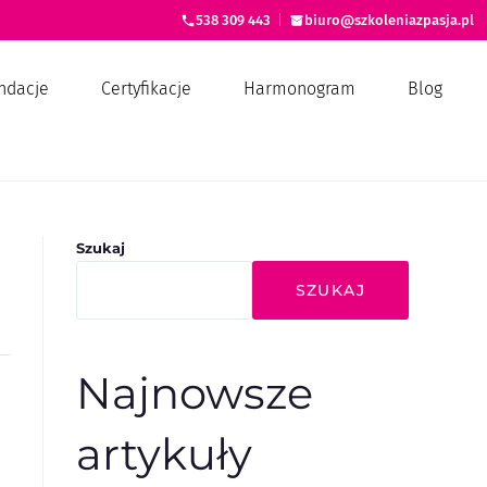
538 309 443
|
biuro@szkoleniazpasja.pl
ndacje
Certyfikacje
Harmonogram
Blog
Szukaj
SZUKAJ
Najnowsze
artykuły