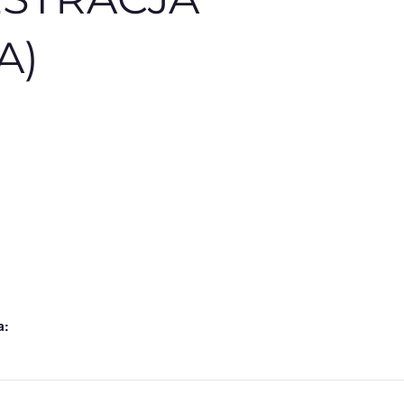
A)
a: