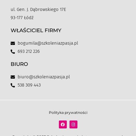
ul. Gen. J. Dąbrowskiego 17E
93-177 Łódź
WŁAŚCICIEL FIRMY
bogumila@szkoleniazpasja.pl
693 212 226
BIURO
biuro@szkoleniazpasja.pl
538 309 443
Polityka prywatności