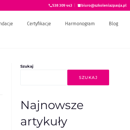
538 309 443
|
biuro@szkoleniazpasja.pl
ndacje
Certyfikacje
Harmonogram
Blog
Szukaj
SZUKAJ
Najnowsze
artykuły