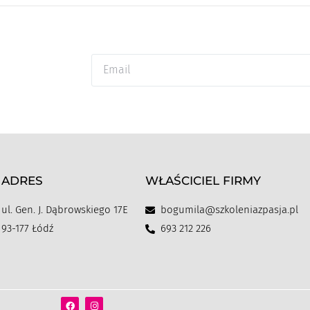
ADRES
WŁAŚCICIEL FIRMY
ul. Gen. J. Dąbrowskiego 17E
bogumila@szkoleniazpasja.pl
93-177 Łódź
693 212 226