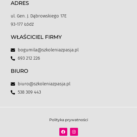
ADRES
ul. Gen. J. Dąbrowskiego 17E
93-177 Łódź
WŁAŚCICIEL FIRMY
bogumila@szkoleniazpasja.pl
693 212 226
BIURO
biuro@szkoleniazpasja.pl
538 309 443
Polityka prywatności