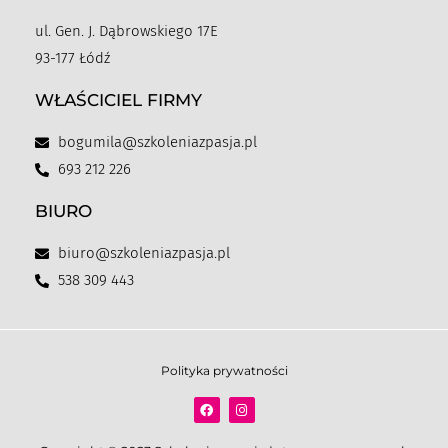
ul. Gen. J. Dąbrowskiego 17E
93-177 Łódź
WŁAŚCICIEL FIRMY
bogumila@szkoleniazpasja.pl
693 212 226
BIURO
biuro@szkoleniazpasja.pl
538 309 443
Polityka prywatności