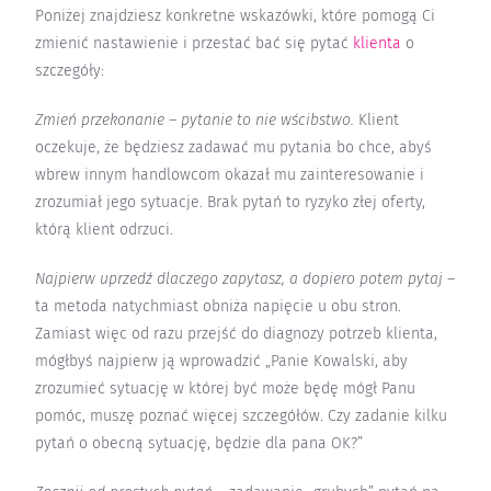
Poniżej znajdziesz konkretne wskazówki, które pomogą Ci
zmienić nastawienie i przestać bać się pytać
klienta
o
szczegóły:
Zmień przekonanie – pytanie to nie wścibstwo.
Klient
oczekuje, że będziesz zadawać mu pytania bo chce, abyś
wbrew innym handlowcom okazał mu zainteresowanie i
zrozumiał jego sytuacje. Brak pytań to ryzyko złej oferty,
którą klient odrzuci.
Najpierw uprzedź dlaczego zapytasz, a dopiero potem pytaj
–
ta metoda natychmiast obniża napięcie u obu stron.
Zamiast więc od razu przejść do diagnozy potrzeb klienta,
mógłbyś najpierw ją wprowadzić „Panie Kowalski, aby
zrozumieć sytuację w której być może będę mógł Panu
pomóc, muszę poznać więcej szczegółów. Czy zadanie kilku
pytań o obecną sytuację, będzie dla pana OK?”