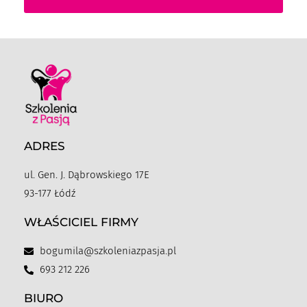
ADRES
ul. Gen. J. Dąbrowskiego 17E
93-177 Łódź
WŁAŚCICIEL FIRMY
bogumila@szkoleniazpasja.pl
693 212 226
BIURO