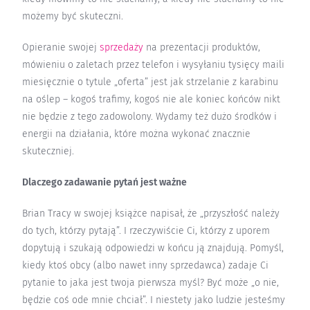
możemy być skuteczni.
Opieranie swojej
sprzedaży
na prezentacji produktów,
mówieniu o zaletach przez telefon i wysyłaniu tysięcy maili
miesięcznie o tytule „oferta” jest jak strzelanie z karabinu
na oślep – kogoś trafimy, kogoś nie ale koniec końców nikt
nie będzie z tego zadowolony. Wydamy też dużo środków i
energii na działania, które można wykonać znacznie
skuteczniej.
Dlaczego zadawanie pytań jest ważne
Brian Tracy w swojej książce napisał, że „przyszłość należy
do tych, którzy pytają”. I rzeczywiście Ci, którzy z uporem
dopytują i szukają odpowiedzi w końcu ją znajdują. Pomyśl,
kiedy ktoś obcy (albo nawet inny sprzedawca) zadaje Ci
pytanie to jaka jest twoja pierwsza myśl? Być może „o nie,
będzie coś ode mnie chciał”. I niestety jako ludzie jesteśmy