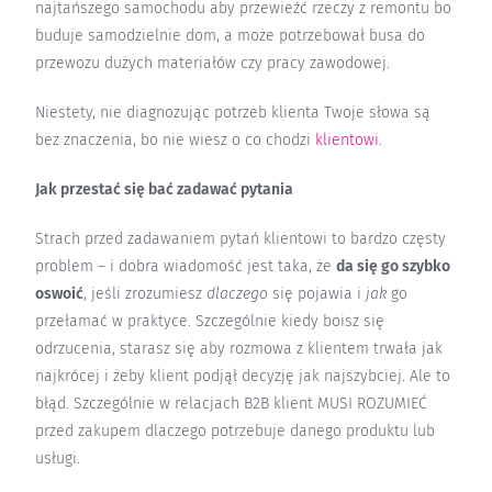
najtańszego samochodu aby przewieźć rzeczy z remontu bo
buduje samodzielnie dom, a może potrzebował busa do
przewozu dużych materiałów czy pracy zawodowej.
Niestety, nie diagnozując potrzeb klienta Twoje słowa są
bez znaczenia, bo nie wiesz o co chodzi
klientowi
.
Jak przestać się bać zadawać pytania
Strach przed zadawaniem pytań klientowi to bardzo częsty
problem – i dobra wiadomość jest taka, że
da się go szybko
oswoić
, jeśli zrozumiesz
dlaczego
się pojawia i
jak
go
przełamać w praktyce. Szczególnie kiedy boisz się
odrzucenia, starasz się aby rozmowa z klientem trwała jak
najkrócej i żeby klient podjął decyzję jak najszybciej. Ale to
błąd. Szczególnie w relacjach B2B klient MUSI ROZUMIEĆ
przed zakupem dlaczego potrzebuje danego produktu lub
usługi.