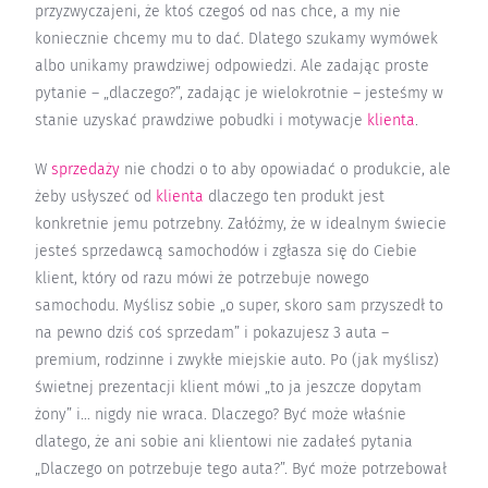
przyzwyczajeni, że ktoś czegoś od nas chce, a my nie
koniecznie chcemy mu to dać. Dlatego szukamy wymówek
albo unikamy prawdziwej odpowiedzi. Ale zadając proste
pytanie – „dlaczego?”, zadając je wielokrotnie – jesteśmy w
stanie uzyskać prawdziwe pobudki i motywacje
klienta
.
W
sprzedaży
nie chodzi o to aby opowiadać o produkcie, ale
żeby usłyszeć od
klienta
dlaczego ten produkt jest
konkretnie jemu potrzebny. Załóżmy, że w idealnym świecie
jesteś sprzedawcą samochodów i zgłasza się do Ciebie
klient, który od razu mówi że potrzebuje nowego
samochodu. Myślisz sobie „o super, skoro sam przyszedł to
na pewno dziś coś sprzedam” i pokazujesz 3 auta –
premium, rodzinne i zwykłe miejskie auto. Po (jak myślisz)
świetnej prezentacji klient mówi „to ja jeszcze dopytam
żony” i… nigdy nie wraca. Dlaczego? Być może właśnie
dlatego, że ani sobie ani klientowi nie zadałeś pytania
„Dlaczego on potrzebuje tego auta?”. Być może potrzebował