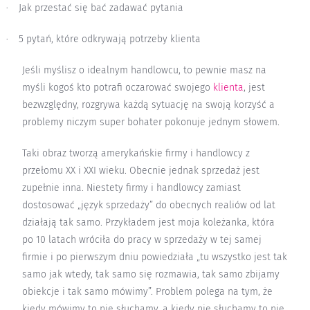
Jak przestać się bać zadawać pytania
·
5 pytań, które odkrywają potrzeby klienta
·
Jeśli myślisz o idealnym handlowcu, to pewnie masz na
myśli kogoś kto potrafi oczarować swojego
klienta
, jest
bezwzględny, rozgrywa każdą sytuację na swoją korzyść a
problemy niczym super bohater pokonuje jednym słowem.
Taki obraz tworzą amerykańskie firmy i handlowcy z
przełomu XX i XXI wieku. Obecnie jednak sprzedaż jest
zupełnie inna. Niestety firmy i handlowcy zamiast
dostosować „język sprzedaży” do obecnych realiów od lat
działają tak samo. Przykładem jest moja koleżanka, która
po 10 latach wróciła do pracy w sprzedaży w tej samej
firmie i po pierwszym dniu powiedziała „tu wszystko jest tak
samo jak wtedy, tak samo się rozmawia, tak samo zbijamy
obiekcje i tak samo mówimy”. Problem polega na tym, że
kiedy mówimy to nie słuchamy, a kiedy nie słuchamy to nie