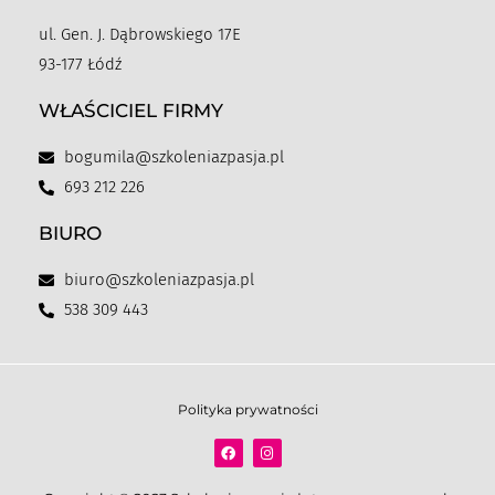
ul. Gen. J. Dąbrowskiego 17E
93-177 Łódź
WŁAŚCICIEL FIRMY
bogumila@szkoleniazpasja.pl
693 212 226
BIURO
biuro@szkoleniazpasja.pl
538 309 443
Polityka prywatności