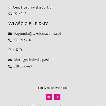
ul. Gen. J. Dąbrowskiego 17E
93-177 Łódź
WŁAŚCICIEL FIRMY
bogumila@szkoleniazpasja.pl
693 212 226
BIURO
biuro@szkoleniazpasja.pl
538 309 443
Polityka prywatności