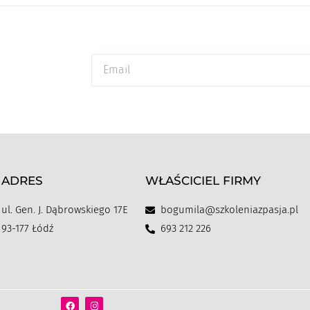
ADRES
WŁAŚCICIEL FIRMY
ul. Gen. J. Dąbrowskiego 17E
bogumila@szkoleniazpasja.pl
93-177 Łódź
693 212 226