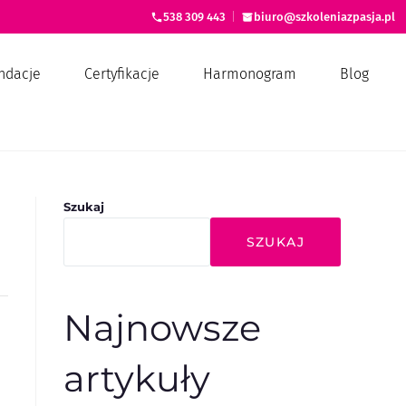
538 309 443
|
biuro@szkoleniazpasja.pl
ndacje
Certyfikacje
Harmonogram
Blog
Szukaj
SZUKAJ
Najnowsze
artykuły