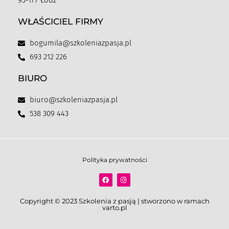
93-177 Łódź
WŁAŚCICIEL FIRMY
bogumila@szkoleniazpasja.pl
693 212 226
BIURO
biuro@szkoleniazpasja.pl
538 309 443
Polityka prywatności
Copyright © 2023 Szkolenia z pasją | stworzono w ramach
varto.pl