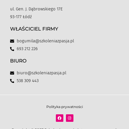
ul. Gen. J. Dąbrowskiego 17E
93-177 Łódź
WŁAŚCICIEL FIRMY
bogumila@szkoleniazpasja.pl
693 212 226
BIURO
biuro@szkoleniazpasja.pl
538 309 443
Polityka prywatności