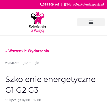
538 309 443
|
biuro@szkoleniazpasja.pl
« Wszystkie Wydarzenia
wydarzenie już minęło.
Szkolenie energetyczne
G1 G2 G3
15 lipca @ 09:00
-
12:00