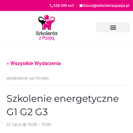
538 309 443
|
biuro@szkoleniazpasja.pl
« Wszystkie Wydarzenia
wydarzenie już minęło.
Szkolenie energetyczne
G1 G2 G3
22 lipca @ 16:00
-
19:00