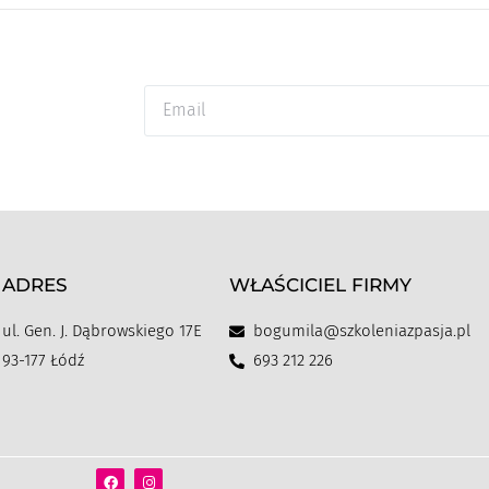
ADRES
WŁAŚCICIEL FIRMY
ul. Gen. J. Dąbrowskiego 17E
bogumila@szkoleniazpasja.pl
93-177 Łódź
693 212 226