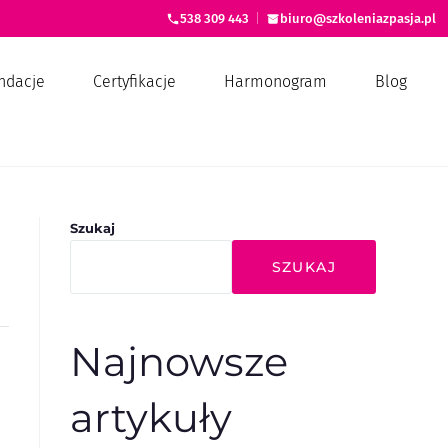
538 309 443
|
biuro@szkoleniazpasja.pl
ndacje
Certyfikacje
Harmonogram
Blog
Szukaj
SZUKAJ
Najnowsze
artykuły