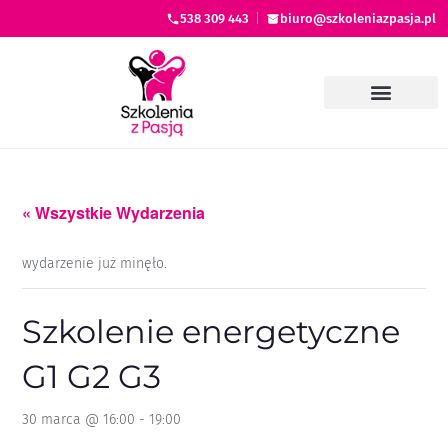
538 309 443
|
biuro@szkoleniazpasja.pl
« Wszystkie Wydarzenia
wydarzenie już minęło.
Szkolenie energetyczne
G1 G2 G3
30 marca @ 16:00
-
19:00