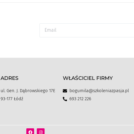
ADRES
WŁAŚCICIEL FIRMY
ul. Gen. J. Dąbrowskiego 17E
bogumila@szkoleniazpasja.pl
93-177 Łódź
693 212 226