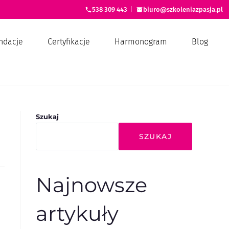
538 309 443
|
biuro@szkoleniazpasja.pl
ndacje
Certyfikacje
Harmonogram
Blog
Szukaj
SZUKAJ
Najnowsze
artykuły