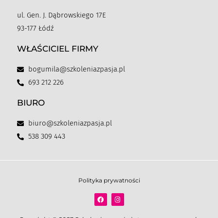
ul. Gen. J. Dąbrowskiego 17E
93-177 Łódź
WŁAŚCICIEL FIRMY
bogumila@szkoleniazpasja.pl
693 212 226
BIURO
biuro@szkoleniazpasja.pl
538 309 443
Polityka prywatności