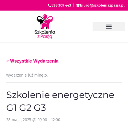
538 309 443
|
biuro@szkoleniazpasja.pl
« Wszystkie Wydarzenia
wydarzenie już minęło.
Szkolenie energetyczne
G1 G2 G3
28 maja, 2025 @ 09:00
-
12:00