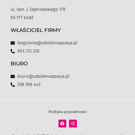
ul. Gen. J. Dąbrowskiego 17E
93-177 Łódź
WŁAŚCICIEL FIRMY
bogumila@szkoleniazpasja.pl
693 212 226
BIURO
biuro@szkoleniazpasja.pl
538 309 443
Polityka prywatności