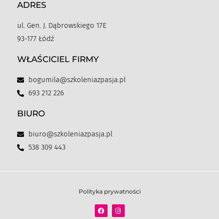
ADRES
ul. Gen. J. Dąbrowskiego 17E
93-177 Łódź
WŁAŚCICIEL FIRMY
bogumila@szkoleniazpasja.pl
693 212 226
BIURO
biuro@szkoleniazpasja.pl
538 309 443
Polityka prywatności