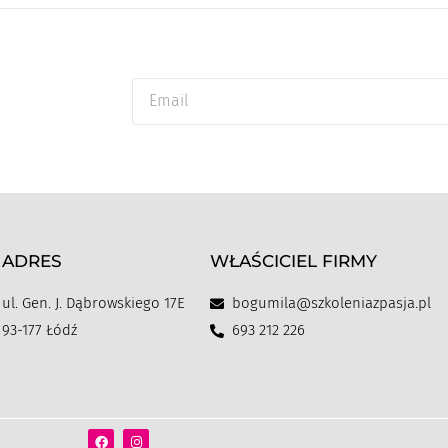
ADRES
WŁAŚCICIEL FIRMY
ul. Gen. J. Dąbrowskiego 17E
bogumila@szkoleniazpasja.pl
93-177 Łódź
693 212 226