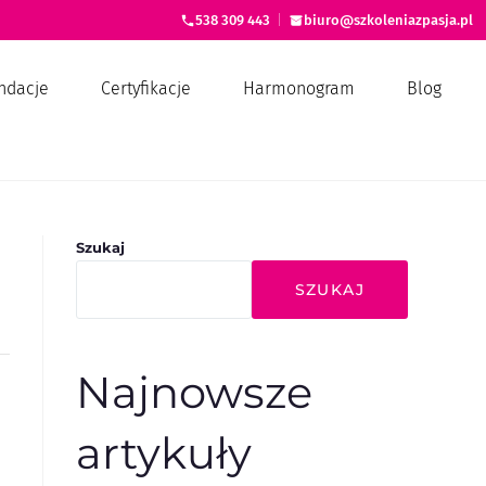
538 309 443
|
biuro@szkoleniazpasja.pl
ndacje
Certyfikacje
Harmonogram
Blog
Szukaj
SZUKAJ
Najnowsze
artykuły