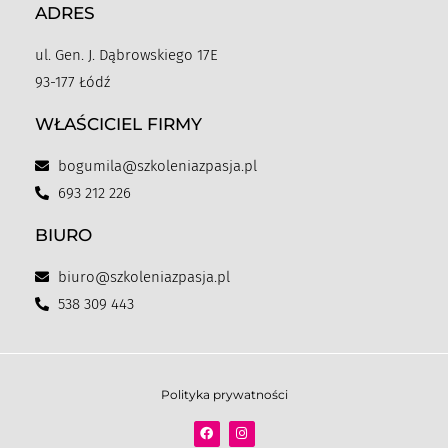
ADRES
ul. Gen. J. Dąbrowskiego 17E
93-177 Łódź
WŁAŚCICIEL FIRMY
bogumila@szkoleniazpasja.pl
693 212 226
BIURO
biuro@szkoleniazpasja.pl
538 309 443
Polityka prywatności