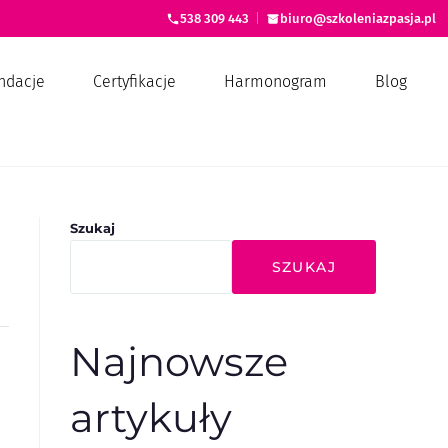
538 309 443
|
biuro@szkoleniazpasja.pl
ndacje
Certyfikacje
Harmonogram
Blog
Szukaj
SZUKAJ
Najnowsze
artykuły