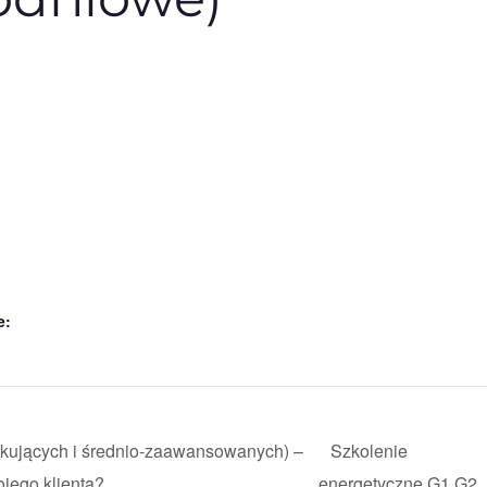
e:
tkujących i średnio-zaawansowanych) –
Szkolenie
jego klienta?
energetyczne G1 G2