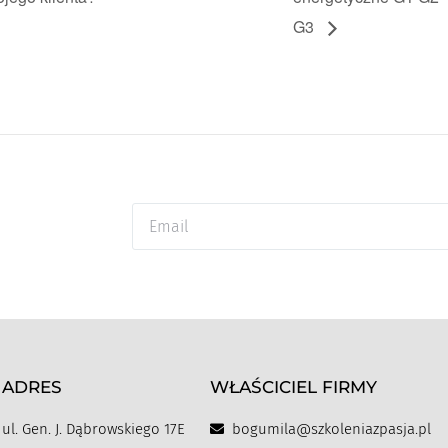
G3
ADRES
WŁAŚCICIEL FIRMY
ul. Gen. J. Dąbrowskiego 17E
bogumila@szkoleniazpasja.pl