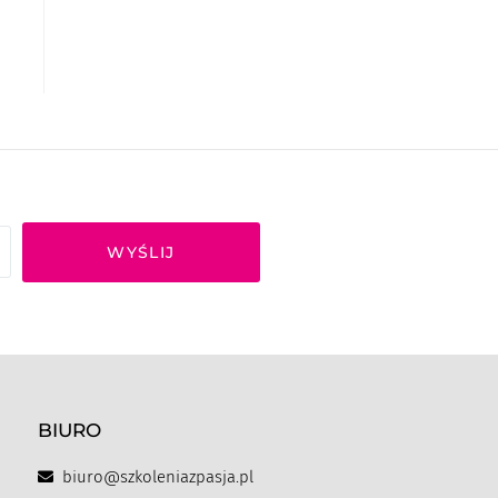
WYŚLIJ
BIURO
biuro@szkoleniazpasja.pl