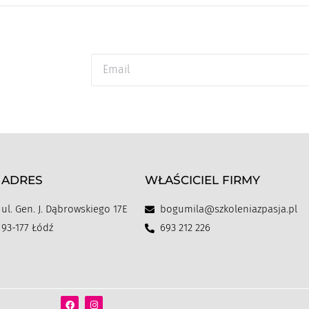
ADRES
WŁAŚCICIEL FIRMY
ul. Gen. J. Dąbrowskiego 17E
bogumila@szkoleniazpasja.pl
93-177 Łódź
693 212 226