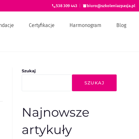
538 309 443
|
biuro@szkoleniazpasja.pl
ndacje
Certyfikacje
Harmonogram
Blog
Szukaj
SZUKAJ
Najnowsze
artykuły