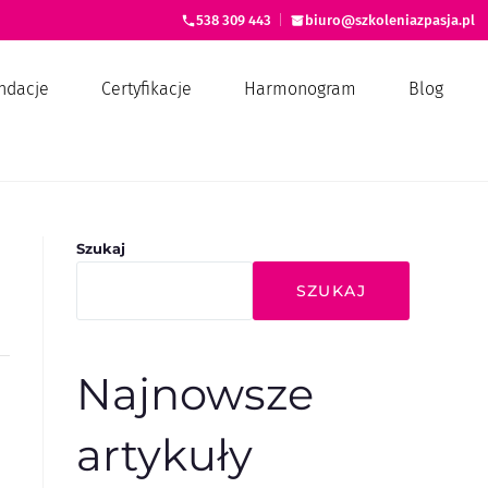
538 309 443
|
biuro@szkoleniazpasja.pl
ndacje
Certyfikacje
Harmonogram
Blog
Szukaj
SZUKAJ
Najnowsze
artykuły