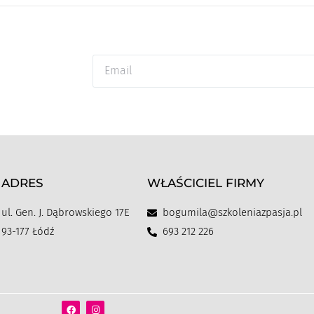
ADRES
WŁAŚCICIEL FIRMY
ul. Gen. J. Dąbrowskiego 17E
bogumila@szkoleniazpasja.pl
93-177 Łódź
693 212 226